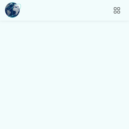
Групповой тур в Южную 
Африку
Водопад Виктория – Сафари в Чобе – Каньон 
Фиш-Ривер – Людериц – Дюны – Свакопмунд – 
Каньоны
Отправить заявку
Написать в Telegra...